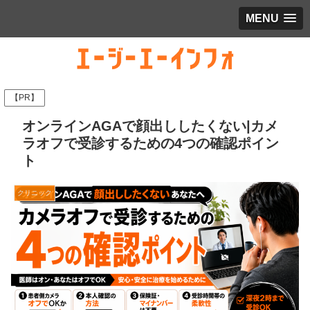
MENU
【PR】
オンラインAGAで顔出ししたくない|カメ
ラオフで受診するための4つの確認ポイン
ト
クリニック