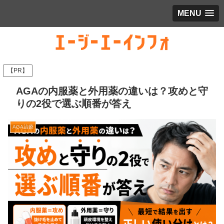
MENU
【PR】
AGAの内服薬と外用薬の違いは？攻めと守
りの2役で選ぶ順番が答え
AGA治療