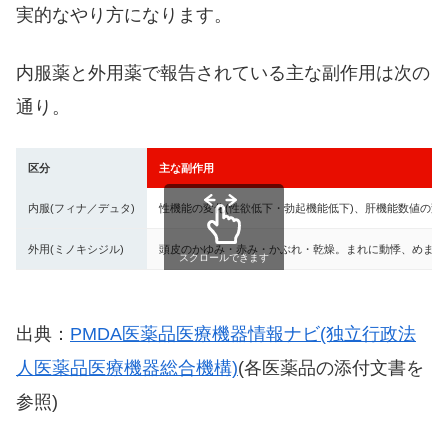
実的なやり方になります。
内服薬と外用薬で報告されている主な副作用は次の
通り。
区分
主な副作用
内服(フィナ／デュタ)
性機能の変化(性欲低下・勃起機能低下)、肝機能数値の変
外用(ミノキシジル)
頭皮のかゆみ・赤み・かぶれ・乾燥。まれに動悸、めまい
スクロールできます
出典：
PMDA医薬品医療機器情報ナビ(独立行政法
人医薬品医療機器総合機構)
(各医薬品の添付文書を
参照)