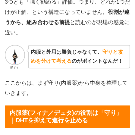
3つとも「強く勧める」評価。つまり、どれか1つだ
けが正解、という構造になっていません。
役割が違
うから、組み合わせる前提
と読むのが現場の感覚に
近い。
内服と外用は勝負じゃなくて、
守りと攻
めを分けて考える
のがポイントなんだ！
髪です
ここからは、まず守り(内服薬)から中身を整理して
いきます。
内服薬(フィナ／デュタ)の役割は「守り」
｜DHTを抑えて進行を止める