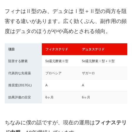
フィナはⅡ型のみ、デュタはⅠ型＋Ⅱ型の両方を阻
害する違いがあります。広く効くぶん、副作用の頻
度はデュタのほうがやや高めとされる傾向。
項目
フィナステリド
デュタステリド
阻害する酵素
5α還元酵素Ⅱ型
5α還元酵素Ⅰ型＋Ⅱ型
代表的な先発薬
プロペシア
ザガーロ
推奨度(2017GL)
A
A
効果評価の目安
6ヶ月
6ヶ月
ちなみに僕の話ですが、現在の運用は
フィナステリ