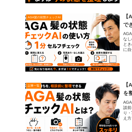
【
AGA髪の状態チェックAI
で
AG
なし
とき
に自
【
記事一覧
を
AG
談前
り・
え方