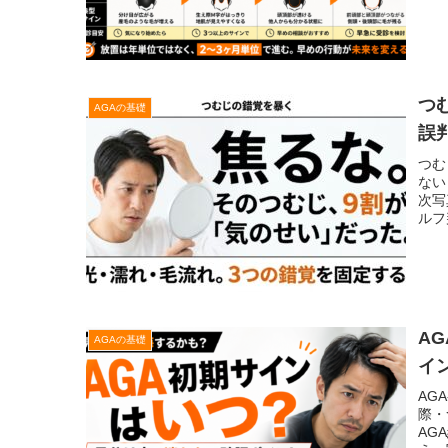
事。
つ
AGAの基礎
誤
つむ
ない
次写
ルフ
A
AGAの基礎
イ
AG
際・
AG