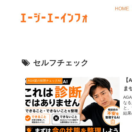
HOME
セルフチェック
【
AGA髪の状態チェックAI
ま
AG
なる
と、
結果