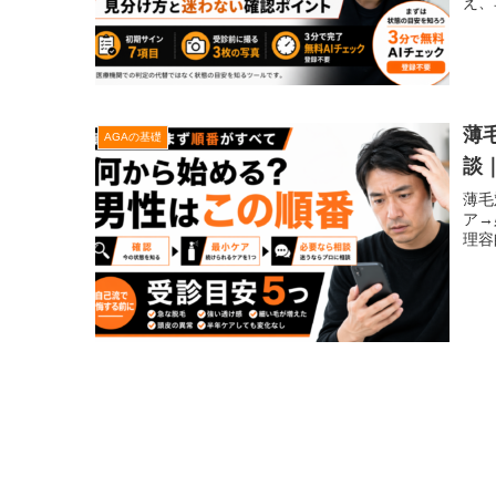
え、
薄
AGAの基礎
談
薄毛
ア→
理容