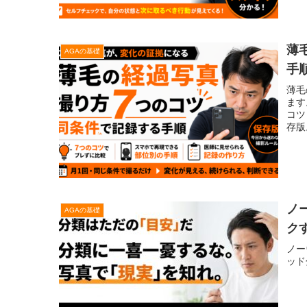
薄
AGAの基礎
手
薄毛
ます
コツ
存版
ノ
AGAの基礎
ク
ノー
ッド