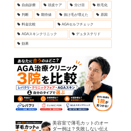
自由診療
頭皮ケア
分け目
軟毛化
判断
期待値
抜け毛が増えた
原因
料金比較
AGAセルフチェック
AGAスキンクリニック
デュタステリド
効果
美容室で薄毛カットのオー
ダー例は？失敗しない伝え