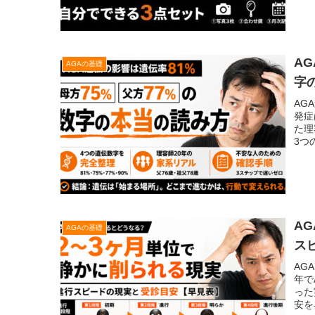
A
AGAの基礎
字
AG
発症
た理
3つ
A
AGAの基礎
ス
AG
年で
った
安を