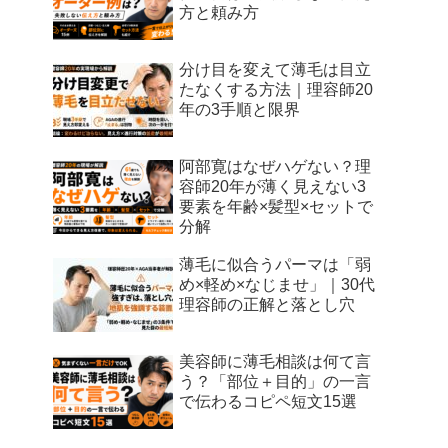
方と頼み方
分け目を変えて薄毛は目立
たなくする方法｜理容師20
年の3手順と限界
阿部寛はなぜハゲない？理
容師20年が薄く見えない3
要素を年齢×髪型×セットで
分解
薄毛に似合うパーマは「弱
め×軽め×なじませ」｜30代
理容師の正解と落とし穴
美容師に薄毛相談は何て言
う？「部位＋目的」の一言
で伝わるコピペ短文15選