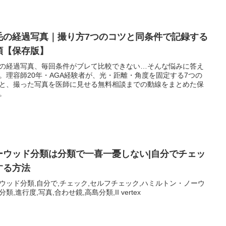
毛の経過写真｜撮り方7つのコツと同条件で記録する
順【保存版】
の経過写真、毎回条件がブレて比較できない…そんな悩みに答え
。理容師20年・AGA経験者が、光・距離・角度を固定する7つの
と、撮った写真を医師に見せる無料相談までの動線をまとめた保
。
ーウッド分類は分類で一喜一憂しない|自分でチェッ
する方法
ウッド分類,自分で,チェック,セルフチェック,ハミルトン・ノーウ
分類,進行度,写真,合わせ鏡,高島分類,II vertex