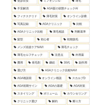
受診目安
ミノキシジル
薄毛
不安解消
AGA髪の状態チェックAI
フィナステリド
薄毛対策
オンライン診療
写真記録
AGAクリニック
比較
AGAクリニック比較
薄毛相談
判断基準
髪型
初心者
初期脱毛
メンズ頭皮ケアNAVI
薄毛チェック
薄毛セルフチェック
注意点
外用薬
費用
発毛剤
継続
30代
副作用
選び方
AGAクリニック比較NAVI
AGA相談前
オンライン相談
スカルプD
AGA初期サイン
AGAの基礎
AGA対策
スタイリング
ボリューム
カウンセリング
クリニック選び
解約
断り方