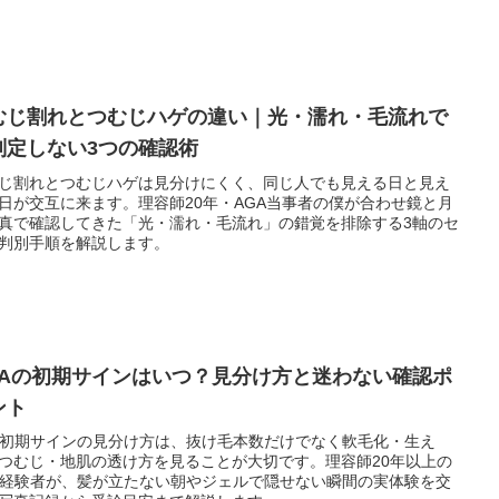
むじ割れとつむじハゲの違い｜光・濡れ・毛流れで
判定しない3つの確認術
じ割れとつむじハゲは見分けにくく、同じ人でも見える日と見え
日が交互に来ます。理容師20年・AGA当事者の僕が合わせ鏡と月
真で確認してきた「光・濡れ・毛流れ」の錯覚を排除する3軸のセ
判別手順を解説します。
GAの初期サインはいつ？見分け方と迷わない確認ポ
ント
A初期サインの見分け方は、抜け毛本数だけでなく軟毛化・生え
つむじ・地肌の透け方を見ることが大切です。理容師20年以上の
A経験者が、髪が立たない朝やジェルで隠せない瞬間の実体験を交