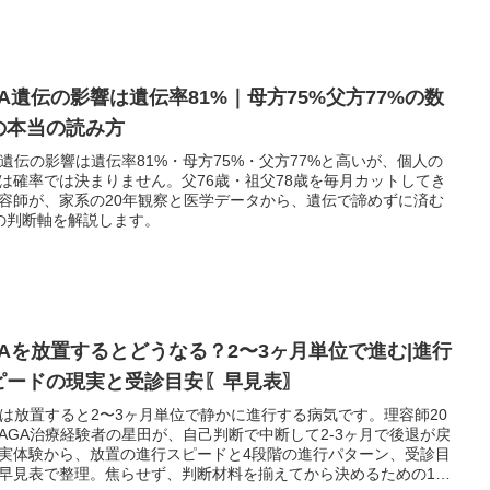
GA遺伝の影響は遺伝率81%｜母方75%父方77%の数
の本当の読み方
A遺伝の影響は遺伝率81%・母方75%・父方77%と高いが、個人の
は確率では決まりません。父76歳・祖父78歳を毎月カットしてき
容師が、家系の20年観察と医学データから、遺伝で諦めずに済む
の判断軸を解説します。
GAを放置するとどうなる？2〜3ヶ月単位で進む|進行
ピードの現実と受診目安〖早見表〗
Aは放置すると2〜3ヶ月単位で静かに進行する病気です。理容師20
AGA治療経験者の星田が、自己判断で中断して2-3ヶ月で後退が戻
実体験から、放置の進行スピードと4段階の進行パターン、受診目
早見表で整理。焦らせず、判断材料を揃えてから決めるための1記