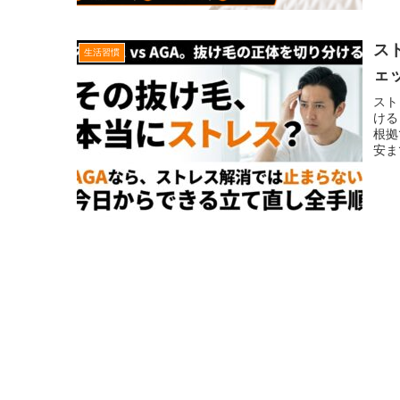
ス
生活習慣
ェ
スト
ける
根拠
安ま