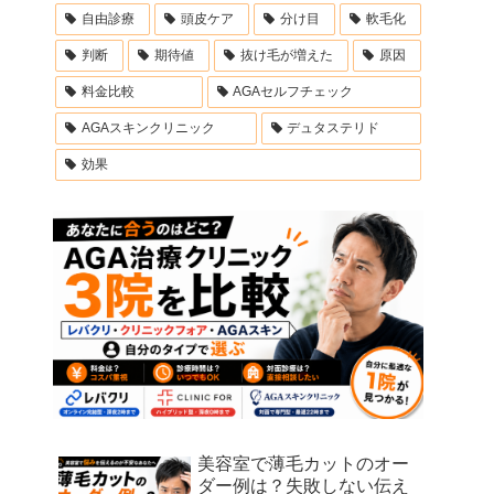
自由診療
頭皮ケア
分け目
軟毛化
判断
期待値
抜け毛が増えた
原因
料金比較
AGAセルフチェック
AGAスキンクリニック
デュタステリド
効果
美容室で薄毛カットのオー
ダー例は？失敗しない伝え