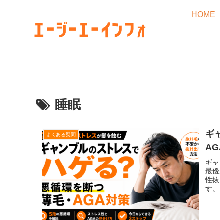
HOME
睡眠
ギ
よくある疑問
A
ギャ
最優
性抜
す。