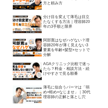
方と頼み方
分け目を変えて薄毛は目立
たなくする方法｜理容師20
年の3手順と限界
阿部寛はなぜハゲない？理
容師20年が薄く見えない3
要素を年齢×髪型×セットで
分解
AGAクリニック比較で迷っ
たら？料金・相談方法・続
けやすさで見る順番
薄毛に似合うパーマは「弱
め×軽め×なじませ」｜30代
理容師の正解と落とし穴