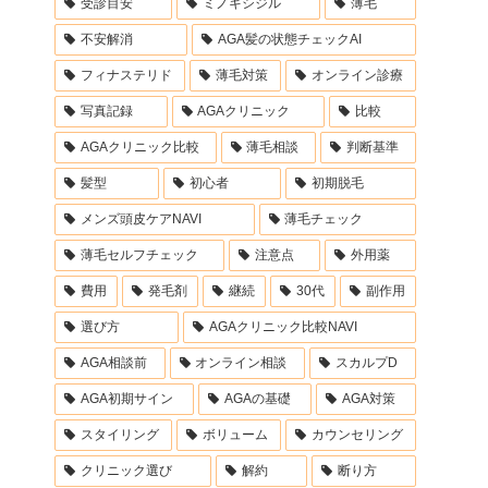
受診目安
ミノキシジル
薄毛
不安解消
AGA髪の状態チェックAI
フィナステリド
薄毛対策
オンライン診療
写真記録
AGAクリニック
比較
AGAクリニック比較
薄毛相談
判断基準
髪型
初心者
初期脱毛
メンズ頭皮ケアNAVI
薄毛チェック
薄毛セルフチェック
注意点
外用薬
費用
発毛剤
継続
30代
副作用
選び方
AGAクリニック比較NAVI
AGA相談前
オンライン相談
スカルプD
AGA初期サイン
AGAの基礎
AGA対策
スタイリング
ボリューム
カウンセリング
クリニック選び
解約
断り方