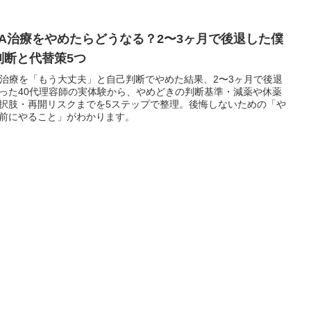
GA治療をやめたらどうなる？2〜3ヶ月で後退した僕
判断と代替策5つ
A治療を「もう大丈夫」と自己判断でやめた結果、2〜3ヶ月で後退
った40代理容師の実体験から、やめどきの判断基準・減薬や休薬
択肢・再開リスクまでを5ステップで整理。後悔しないための「や
前にやること」がわかります。