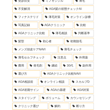
受診目安
ミノキシジル
薄毛
不安解消
AGA髪の状態チェックAI
フィナステリド
薄毛対策
オンライン診療
写真記録
AGAクリニック
比較
AGAクリニック比較
薄毛相談
判断基準
髪型
初心者
初期脱毛
メンズ頭皮ケアNAVI
薄毛チェック
薄毛セルフチェック
注意点
外用薬
費用
発毛剤
継続
30代
副作用
選び方
AGAクリニック比較NAVI
AGA相談前
オンライン相談
スカルプD
AGA初期サイン
AGAの基礎
AGA対策
スタイリング
ボリューム
カウンセリング
クリニック選び
解約
断り方