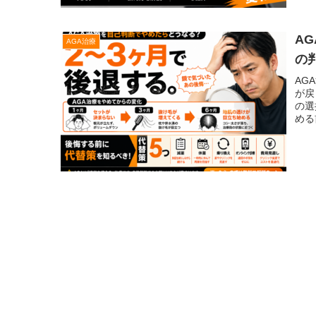
A
AGA治療
の
AG
が戻
の選
める