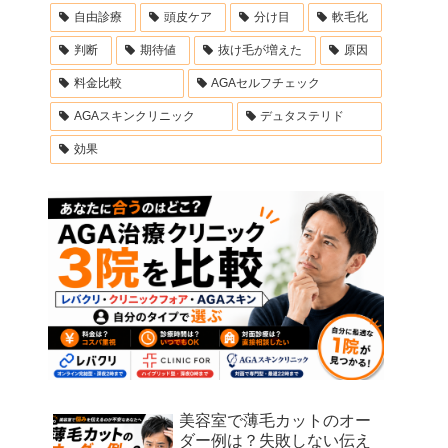
自由診療
頭皮ケア
分け目
軟毛化
判断
期待値
抜け毛が増えた
原因
料金比較
AGAセルフチェック
AGAスキンクリニック
デュタステリド
効果
美容室で薄毛カットのオー
ダー例は？失敗しない伝え