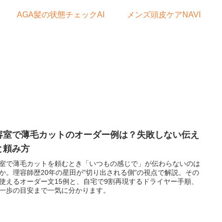
AGA髪の状態チェックAI
メンズ頭皮ケアNAVI
容室で薄毛カットのオーダー例は？失敗しない伝え
と頼み方
室で薄毛カットを頼むとき「いつもの感じで」が伝わらないのは
か。理容師歴20年の星田が"切り出される側"の視点で解説。その
使えるオーダー文15例と、自宅で9割再現するドライヤー手順、
一歩の目安まで一気に分かります。