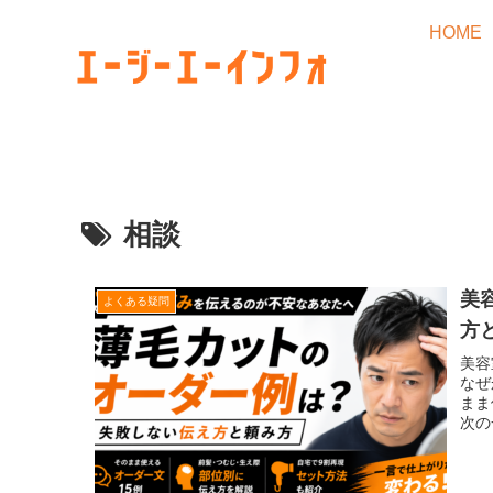
HOME
相談
美
よくある疑問
方
美容
なぜ
まま
次の