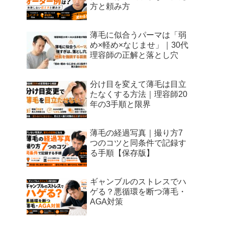
方と頼み方
薄毛に似合うパーマは「弱
め×軽め×なじませ」｜30代
理容師の正解と落とし穴
分け目を変えて薄毛は目立
たなくする方法｜理容師20
年の3手順と限界
薄毛の経過写真｜撮り方7
つのコツと同条件で記録す
る手順【保存版】
ギャンブルのストレスでハ
ゲる？悪循環を断つ薄毛・
AGA対策