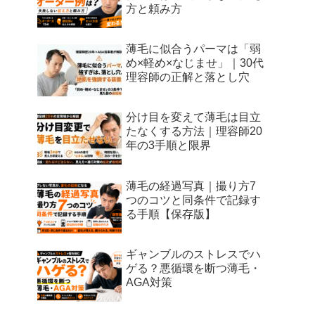
方と頼み方
薄毛に似合うパーマは「弱
め×軽め×なじませ」｜30代
理容師の正解と落とし穴
分け目を変えて薄毛は目立
たなくする方法｜理容師20
年の3手順と限界
薄毛の経過写真｜撮り方7
つのコツと同条件で記録す
る手順【保存版】
ギャンブルのストレスでハ
ゲる？悪循環を断つ薄毛・
AGA対策