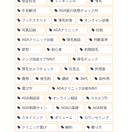
受診目安
ミノキシジル
薄毛
不安解消
AGA髪の状態チェックAI
フィナステリド
薄毛対策
オンライン診療
写真記録
AGAクリニック
比較
AGAクリニック比較
薄毛相談
判断基準
髪型
初心者
初期脱毛
メンズ頭皮ケアNAVI
薄毛チェック
薄毛セルフチェック
注意点
外用薬
費用
発毛剤
継続
30代
副作用
選び方
AGAクリニック比較NAVI
AGA相談前
オンライン相談
スカルプD
AGA初期サイン
AGAの基礎
AGA対策
スタイリング
ボリューム
カウンセリング
クリニック選び
解約
断り方