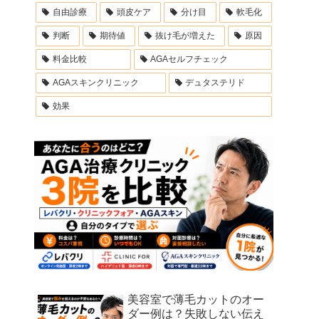
自由診療
頭皮ケア
分け目
軟毛化
判断
期待値
抜け毛が増えた
原因
料金比較
AGAセルフチェック
AGAスキンクリニック
デュタステリド
効果
美容室で薄毛カットのオー
ダー例は？失敗しない伝え