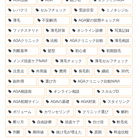
レバクリ
セルフチェック
受診目安
ミノキシジル
薄毛
不安解消
AGA髪の状態チェックAI
フィナステリド
薄毛対策
オンライン診療
写真記録
AGAクリニック
比較
AGAクリニック比較
薄毛相談
判断基準
髪型
初心者
初期脱毛
メンズ頭皮ケアNAVI
薄毛チェック
薄毛セルフチェック
注意点
外用薬
費用
発毛剤
継続
30代
副作用
選び方
AGAクリニック比較NAVI
AGA相談前
オンライン相談
スカルプD
AGA初期サイン
AGAの基礎
AGA対策
スタイリング
ボリューム
カウンセリング
クリニック選び
解約
断り方
自由診療
頭皮ケア
分け目
軟毛化
判断
期待値
抜け毛が増えた
原因
料金比較