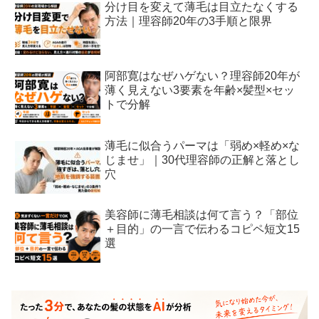
分け目を変えて薄毛は目立たなくする
方法｜理容師20年の3手順と限界
阿部寛はなぜハゲない？理容師20年が
薄く見えない3要素を年齢×髪型×セッ
トで分解
薄毛に似合うパーマは「弱め×軽め×な
じませ」｜30代理容師の正解と落とし
穴
美容師に薄毛相談は何て言う？「部位
＋目的」の一言で伝わるコピペ短文15
選