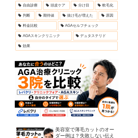
自由診療
頭皮ケア
分け目
軟毛化
判断
期待値
抜け毛が増えた
原因
料金比較
AGAセルフチェック
AGAスキンクリニック
デュタステリド
効果
美容室で薄毛カットのオー
ダー例は？失敗しない伝え