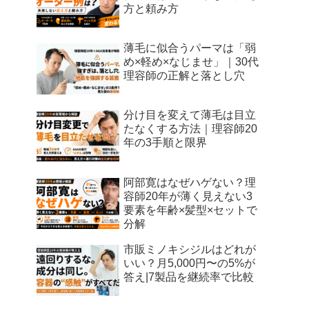
方と頼み方
薄毛に似合うパーマは「弱
め×軽め×なじませ」｜30代
理容師の正解と落とし穴
分け目を変えて薄毛は目立
たなくする方法｜理容師20
年の3手順と限界
阿部寛はなぜハゲない？理
容師20年が薄く見えない3
要素を年齢×髪型×セットで
分解
市販ミノキシジルはどれが
いい？月5,000円〜の5%が
答え|7製品を継続率で比較