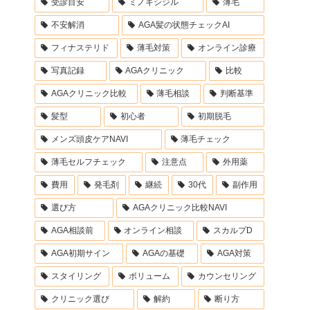
受診目安
ミノキシジル
薄毛
不安解消
AGA髪の状態チェックAI
フィナステリド
薄毛対策
オンライン診療
写真記録
AGAクリニック
比較
AGAクリニック比較
薄毛相談
判断基準
髪型
初心者
初期脱毛
メンズ頭皮ケアNAVI
薄毛チェック
薄毛セルフチェック
注意点
外用薬
費用
発毛剤
継続
30代
副作用
選び方
AGAクリニック比較NAVI
AGA相談前
オンライン相談
スカルプD
AGA初期サイン
AGAの基礎
AGA対策
スタイリング
ボリューム
カウンセリング
クリニック選び
解約
断り方