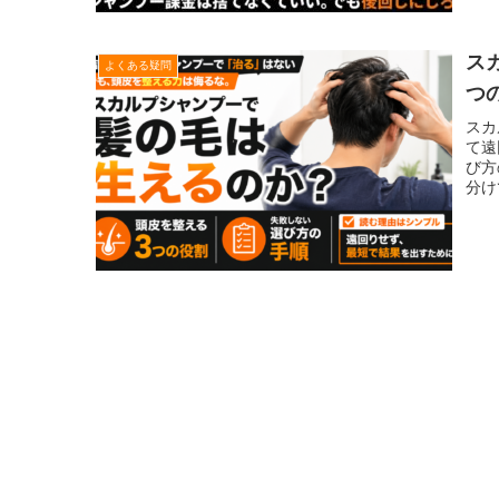
ス
よくある疑問
つ
スカ
て遠
び方
分け