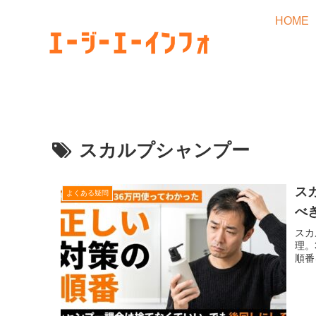
HOME
スカルプシャンプー
ス
よくある疑問
べ
スカ
理。
順番