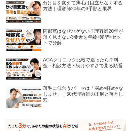
分け目を変えて薄毛は目立たなくする
方法｜理容師20年の3手順と限界
阿部寛はなぜハゲない？理容師20年が
薄く見えない3要素を年齢×髪型×セッ
トで分解
AGAクリニック比較で迷ったら？料
金・相談方法・続けやすさで見る順番
薄毛に似合うパーマは「弱め×軽め×な
じませ」｜30代理容師の正解と落とし
穴